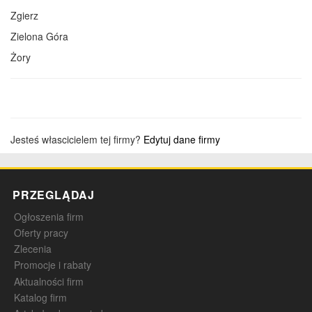
Zgierz
Zielona Góra
Żory
Jesteś włascicielem tej firmy?
Edytuj dane firmy
PRZEGLĄDAJ
Ogłoszenia firm
Oferty pracy
Zlecenia
Promocje i rabaty
Aktualności firm
Katalog firm