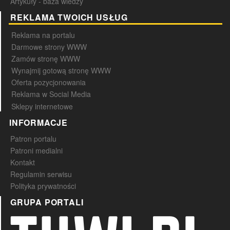
Artykuły - baza wiedzy
REKLAMA TWOICH USŁUG
Reklama na portalu
Darmowe strony WWW
Zamów stronę WWW
Wynajmij gotową stronę WWW
Oferta pozycjonowania
Reklama w Social Media
Sklepy internetowe
INFORMACJE
Patron portalu
Patroni medialni
Kontakt
Regulamin serwisu
Polityka prywatności
GRUPA PORTALI