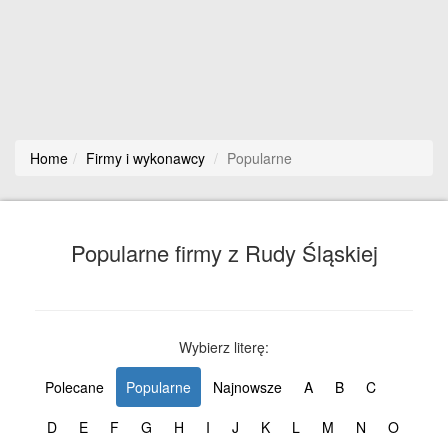
Home
Firmy i wykonawcy
Popularne
Popularne firmy z Rudy Śląskiej
Wybierz literę:
Polecane
Popularne
Najnowsze
A
B
C
D
E
F
G
H
I
J
K
L
M
N
O