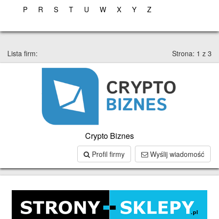
P
R
S
T
U
W
X
Y
Z
Lista firm:
Strona: 1 z 3
Crypto Biznes
Profil firmy
Wyślij wiadomość