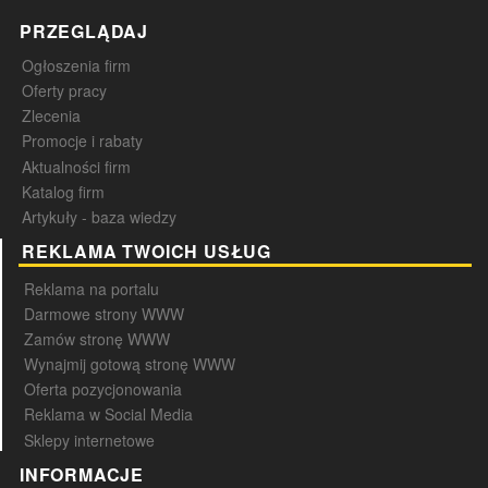
PRZEGLĄDAJ
Ogłoszenia firm
Oferty pracy
Zlecenia
Promocje i rabaty
Aktualności firm
Katalog firm
Artykuły - baza wiedzy
REKLAMA TWOICH USŁUG
Reklama na portalu
Darmowe strony WWW
Zamów stronę WWW
Wynajmij gotową stronę WWW
Oferta pozycjonowania
Reklama w Social Media
Sklepy internetowe
INFORMACJE