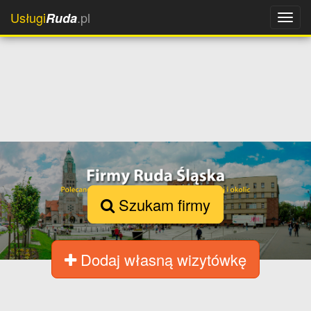
Usługi
.pl
Ruda
Szukam firmy
Dodaj własną wizytówkę