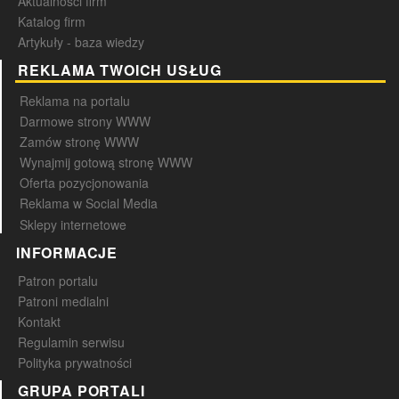
Aktualności firm
Katalog firm
Artykuły - baza wiedzy
REKLAMA TWOICH USŁUG
Reklama na portalu
Darmowe strony WWW
Zamów stronę WWW
Wynajmij gotową stronę WWW
Oferta pozycjonowania
Reklama w Social Media
Sklepy internetowe
INFORMACJE
Patron portalu
Patroni medialni
Kontakt
Regulamin serwisu
Polityka prywatności
GRUPA PORTALI