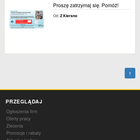
Proszę zatrzymaj się. Pomóż!
Od:
Z Kiersno
1
PRZEGLĄDAJ
Ogłoszenia firm
Oferty pracy
Zlecenia
Promocje i rabaty