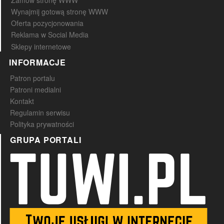
Zamów stronę WWW
Wynajmij gotową stronę WWW
Oferta pozycjonowania
Reklama w Social Media
Sklepy internetowe
INFORMACJE
Patron portalu
Patroni medialni
Kontakt
Regulamin serwisu
Polityka prywatności
GRUPA PORTALI