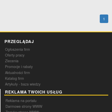
1
PRZEGLĄDAJ
Ogłoszenia firm
Oferty pracy
Zlecenia
Promocje i rabaty
Aktualności firm
Katalog firm
Artykuły - baza wiedzy
REKLAMA TWOICH USŁUG
Reklama na portalu
Darmowe strony WWW