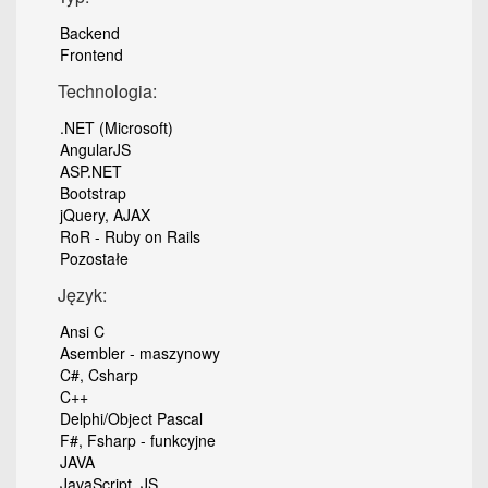
Backend
Frontend
Technologia:
.NET (Microsoft)
AngularJS
ASP.NET
Bootstrap
jQuery, AJAX
RoR - Ruby on Rails
Pozostałe
Język:
Ansi C
Asembler - maszynowy
C#, Csharp
C++
Delphi/Object Pascal
F#, Fsharp - funkcyjne
JAVA
JavaScript, JS