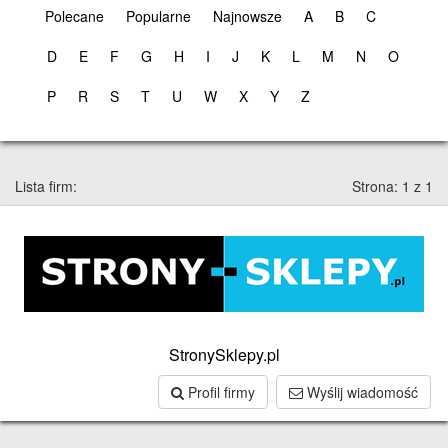
Polecane
Popularne
Najnowsze
A
B
C
D
E
F
G
H
I
J
K
L
M
N
O
P
R
S
T
U
W
X
Y
Z
Lista firm:
Strona: 1 z 1
StronySklepy.pl
Profil firmy
Wyślij wiadomość