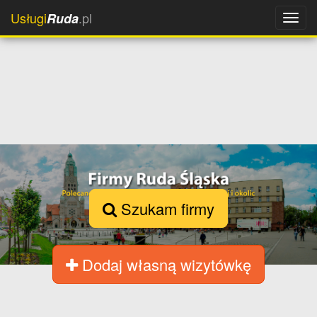
Usługi
.pl
Ruda
Szukam firmy
Dodaj własną wizytówkę