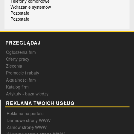
Telefony komórkowe
Wdrażanie systemów
Pozostałe
Pozostałe
PRZEGLĄDAJ
Ogłoszenia firm
Oferty pracy
Zlecenia
Promocje i rabaty
Aktualności firm
Katalog firm
Artykuły - baza wiedzy
REKLAMA TWOICH USŁUG
Reklama na portalu
Darmowe strony WWW
Zamów stronę WWW