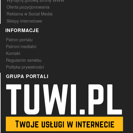
Wynajmij gotową stronę WWW
Oferta pozycjonowania
Reklama w Social Media
Sklepy internetowe
INFORMACJE
Patron portalu
Patroni medialni
Kontakt
Regulamin serwisu
Polityka prywatności
GRUPA PORTALI