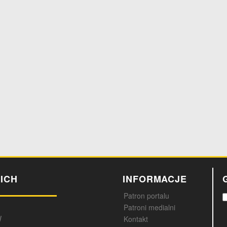
ICH
INFORMACJE
Patron portalu
Patroni medialni
W
Kontakt