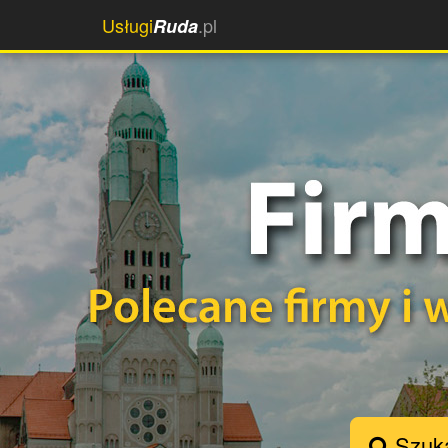
Usługi
.pl
Ruda
Szuka