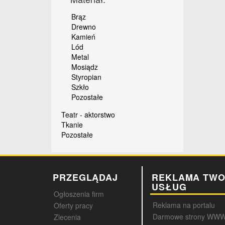
Brąz
Drewno
Kamień
Lód
Metal
Mosiądz
Styropian
Szkło
Pozostałe
Teatr - aktorstwo
Tkanie
Pozostałe
PRZEGLĄDAJ
REKLAMA TWO
USŁUG
Ogłoszenia firm
Reklama na portalu
Oferty pracy
Darmowe strony WW
Zlecenia