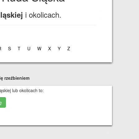
i okolicach.
ląskiej
R
S
T
U
W
X
Y
Z
ię rzeźbieniem
skiej lub okolicach to:
ę