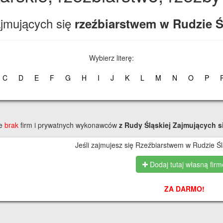
zajmujących się
rzeźbiarstwem w Rudzie Ś
Wybierz literę:
C
D
E
F
G
H
I
J
K
L
M
N
O
P
ie
brak
firm i prywatnych wykonawców
z Rudy Śląskiej
Zajmujących s
Jeśli zajmujesz się Rzeźbiarstwem w Rudzie Ślą
Dodaj tutaj własną firm
ZA DARMO!