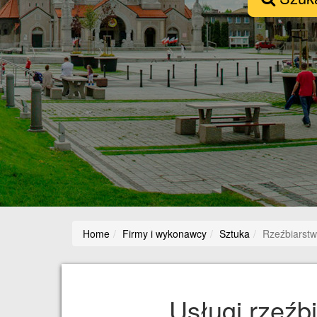
Home
Firmy i wykonawcy
Sztuka
Rzeźbiarst
Usługi rzeźb